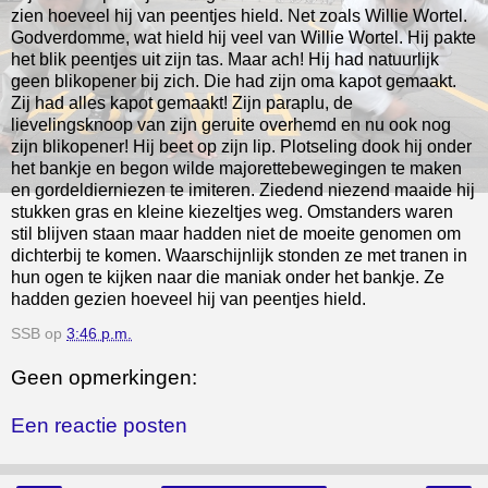
zien hoeveel hij van peentjes hield. Net zoals Willie Wortel.
Godverdomme, wat hield hij veel van Willie Wortel. Hij pakte
het blik peentjes uit zijn tas. Maar ach! Hij had natuurlijk
geen blikopener bij zich. Die had zijn oma kapot gemaakt.
Zij had alles kapot gemaakt! Zijn paraplu, de
lievelingsknoop van zijn geruite overhemd en nu ook nog
zijn blikopener! Hij beet op zijn lip. Plotseling dook hij onder
het bankje en begon wilde majorettebewegingen te maken
en gordeldierniezen te imiteren. Ziedend niezend maaide hij
stukken gras en kleine kiezeltjes weg. Omstanders waren
stil blijven staan maar hadden niet de moeite genomen om
dichterbij te komen. Waarschijnlijk stonden ze met tranen in
hun ogen te kijken naar die maniak onder het bankje. Ze
hadden gezien hoeveel hij van peentjes hield.
SSB
op
3:46 p.m.
Geen opmerkingen:
Een reactie posten