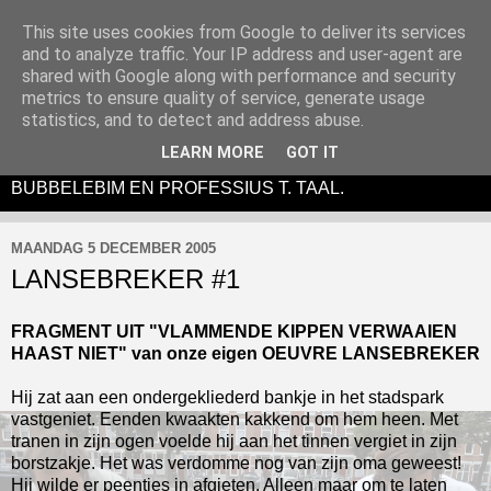
This site uses cookies from Google to deliver its services
and to analyze traffic. Your IP address and user-agent are
shared with Google along with performance and security
metrics to ensure quality of service, generate usage
DE BUBBELEBIM IS EEN (ANTI)LITERAIR EN
statistics, and to detect and address abuse.
ABSURDISTISCH THEATERTONEEL-
LEARN MORE
GOT IT
PERFORMANCEVIDUO BESTAANDE UIT SIM SALA
BUBBELEBIM EN PROFESSIUS T. TAAL.
MAANDAG 5 DECEMBER 2005
LANSEBREKER #1
FRAGMENT UIT "VLAMMENDE KIPPEN VERWAAIEN
HAAST NIET" van onze eigen OEUVRE LANSEBREKER
Hij zat aan een ondergekliederd bankje in het stadspark
vastgeniet. Eenden kwaakten kakkend om hem heen. Met
tranen in zijn ogen voelde hij aan het tinnen vergiet in zijn
borstzakje. Het was verdomme nog van zijn oma geweest!
Hij wilde er peentjes in afgieten. Alleen maar om te laten