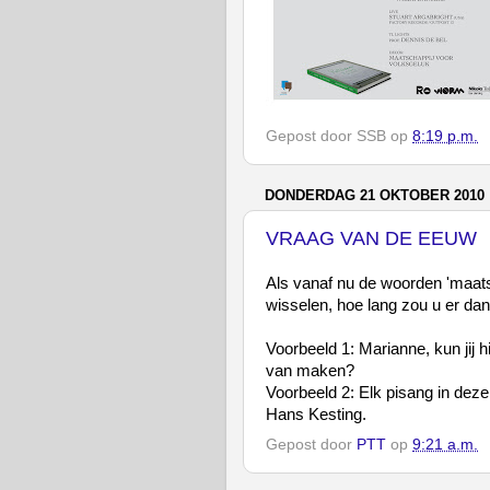
Gepost door
SSB
op
8:19 p.m.
DONDERDAG 21 OKTOBER 2010
VRAAG VAN DE EEUW
Als vanaf nu de woorden 'maats
wisselen, hoe lang zou u er d
Voorbeeld 1: Marianne, kun jij 
van maken?
Voorbeeld 2: Elk pisang in dez
Hans Kesting.
Gepost door
PTT
op
9:21 a.m.