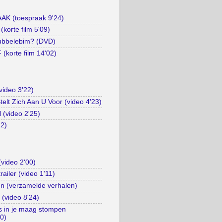
 (toespraak 9'24)
orte film 5'09)
ubbelebim? (DVD)
korte film 14'02)
video 3'22)
elt Zich Aan U Voor (video 4'23)
l (video 2'25)
42)
(video 2'00)
trailer (video 1'11)
n (verzamelde verhalen)
 (video 8'24)
es in je maag stompen
10)