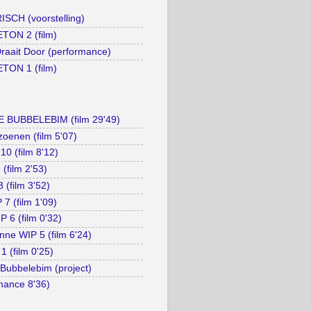
SCH (voorstelling)
TON 2 (film)
raait Door (performance)
TON 1 (film)
 BUBBELEBIM (film 29'49)
oenen (film 5'07)
0 (film 8'12)
(film 2'53)
 (film 3'52)
7 (film 1'09)
P 6 (film 0'32)
ne WIP 5 (film 6'24)
1 (film 0'25)
Bubbelebim (project)
rmance 8'36)