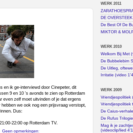
WERK 2011
ZARATHOESPRAAK
DE OVERSTEEK (k
De Best Of De B
MIKTOR & MOLF (
WERK 2010
Welkom Bij Met (
De Bubbelebim St
De Uitleg, oftewe
Irritatie (video 1'
us en ik ge-interviewd door Cinepeter, dit
WERK 2009
ussen 9 en 10 's avonds te zien op Rotterdam
Vriendjespolitiek 
 even zelf moet uitvinden of je dat ergens
Vriendjespolitiek 
w hebben we ook nog een prijsvraag verstopt,
innen. Dus:
De Caius-verhale
De Rufus Trilogie
) 21:00-22:00 op Rotterdam TV.
Mag ik je zachtj
(videoclip/lied 4'
Geen opmerkingen: