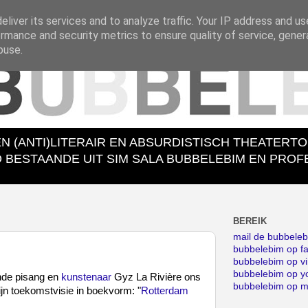
liver its services and to analyze traffic. Your IP address and u
rmance and security metrics to ensure quality of service, gene
buse.
EN (ANTI)LITERAIR EN ABSURDISTISCH THEATERT
ESTAANDE UIT SIM SALA BUBBELEBIM EN PROFES
BEREIK
mail de bubbele
bubbelebim op f
bubbelebim op v
bubbelebim op y
ende pisang en
kunstenaar
Gyz La Rivière ons
bubbelebim op 
ijn toekomstvisie in boekvorm: "
Rotterdam