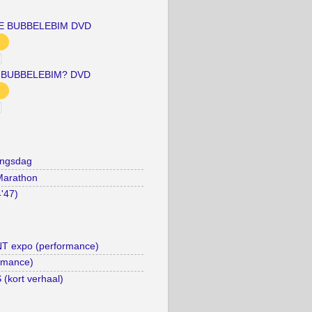
E BUBBELEBIM DVD
 BUBBELEBIM? DVD
ingsdag
Marathon
4'47)
 expo (performance)
rmance)
kort verhaal)