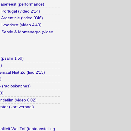
asefeest (performance)
Portugal (video 2’14)
Argentinie (video 0’46)
Ivoorkust (video 4’40)
 Servie & Montenegro (video
(psalm 1’59)
4)
emaal Niet Zo (lied 2’13)
)
e (radiosketches)
0)
tiefilm (video 6’02)
ator (kort verhaal)
liteit Wel Tof (tentoonstelling