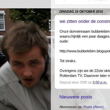
DINSDAG 19 OKTOBER 2010
we zitten onder de constr
Onze domeinnaam bubbelebim.nl is
waarschijnlijk een paar daagjes,
oude:
http://www.bubbelebim.blogspo
Tot straks.
Overigens zijn we de 22ste okto
Rotterdam TV. Daarover later 
Gepost door
SSB
op
3:00 p.m.
Nieuwere posts
Abonneren op:
Posts (Atom)