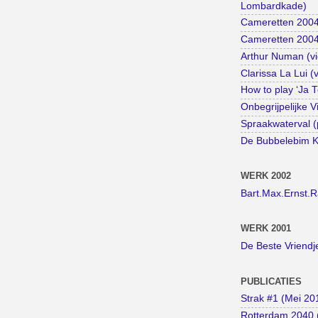
Lombardkade)
Cameretten 2004
Cameretten 2004 
Arthur Numan (vi
Clarissa La Lui (
How to play ‘Ja 
Onbegrijpelijke V
Spraakwaterval (
De Bubbelebim Ki
WERK 2002
Bart.Max.Ernst.
WERK 2001
De Beste Vriendj
PUBLICATIES
Strak #1 (Mei 20
Rotterdam 2040