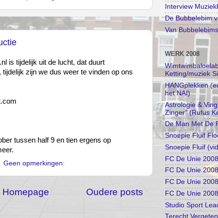
Interview Muzie
De Bubbelebim vi
Van Bubbelebimse
uctie
WERK 2008
 tijdelijk uit de lucht, dat duurt
Wimtwimbaloelabi
 tijdelijk zijn we dus weer te vinden op ons
Ketting/muziek S
HANGplekken (edu
het NAI)
t.com
Astrologie & Vin
Zinger" (Rufus Ke
De Man Met De R
Snoepie Fluif Flo
ber tussen half 9 en tien ergens op
Snoepie Fluif (vi
meer.
FC De Unie 2008 
Geen opmerkingen:
FC De Unie 2008
FC De Unie 2008 
Homepage
Oudere posts
FC De Unie 2008 I
Studio Sport Lea
Terecht Vergeten