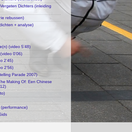
 Vergeten Dichters (inleiding
rie rebussen)
dichten + analyse)
e(n) (video 5’48)
(video 0’06)
o 2’45)
eo 2’56)
telling Parade 2007)
The Making Of: Een Chinese
’12)
to)
 (performance)
Gids