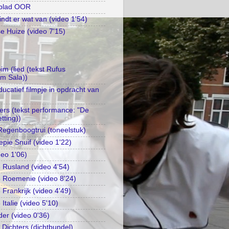
kblad OOR
ndt er wat van (video 1'54)
 Huize (video 7'15)
m (lied (tekst Rufus
im Sala))
catief filmpje in opdracht van
gers (tekst performance: "De
tting))
egenboogtrui (toneelstuk)
epie Snuif (video 1'22)
deo 1'06)
Rusland (video 4'54)
 Roemenie (video 8'24)
Frankrijk (video 4'49)
talie (video 5'10)
der (video 0'36)
 Dichters (dichtbundel)