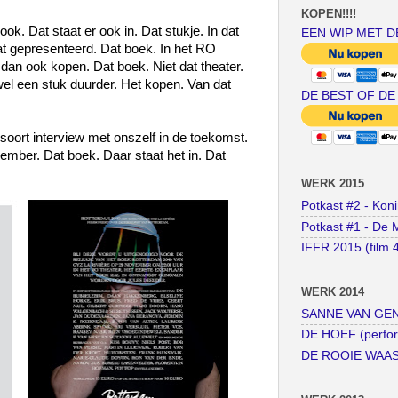
KOPEN!!!!
ook. Dat staat er ook in. Dat stukje. In dat
EEN WIP MET D
t gepresenteerd. Dat boek. In het RO
 dan ook kopen. Dat boek. Niet dat theater.
wel een stuk duurder. Het kopen. Van dat
DE BEST OF DE
soort interview met onszelf in de toekomst.
mber. Dat boek. Daar staat het in. Dat
WERK 2015
Potkast #2 - Kon
Potkast #1 - De 
IFFR 2015 (film 
WERK 2014
SANNE VAN GENT
DE HOEF (perfo
DE ROOIE WAAS (