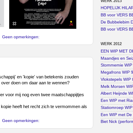
WERK 2013
HOPELIJK HILARI
BB voor VERS BE
De Bubbelebim D
BB voor VERS BE
Geen opmerkingen:
WERK 2012
EEN WIP MET DE
Maandjes en Seiz
Stommemie WIP 1
Megafrons WIP 9 
chappij' en 'kopie' van betekenis zouden
Vlokstepels WIP 8
an over doen om daar aan te wennen?
Melk Morsen WIP 
Albert Heijnde WI
hier voor mij nog even twee maatschappijtjes
Een WIP met Rian
e kopie heeft het recht zich te vermommen als
Statiomroep WIP 
Een WIP met De 
Geen opmerkingen:
Biet Nick (perfo