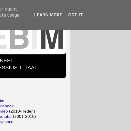
ser-agent
rate usage
LEARN MORE
GOT IT
ONEEL-
SIUS T. TAAL.
bim
acebook
imeo
(2010-Heden)
outube
(2001-2010)
myspace