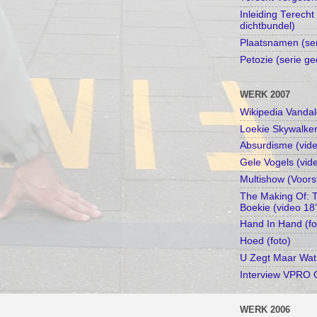
Inleiding Terecht
dichtbundel)
Plaatsnamen (se
Petozie (serie ge
WERK 2007
Wikipedia Vandal
Loekie Skywalker
Absurdisme (vide
Gele Vogels (vid
Multishow (Voors
The Making Of: 
Boekie (video 18
Hand In Hand (fo
Hoed (foto)
U Zegt Maar Wat
Interview VPRO 
WERK 2006