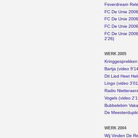
Feverdream Rele
FC De Unie 2006 
FC De Unie 2006 
FC De Unie 2006 
FC De Unie 2006
2’26)
WERK 2005
Kringgesprekken 
Bartja (video 9’1
Dit Lied Heet Hel
Lingo (video 3’01
Radio Nietteraer
Vogels (video 2’1
Bubbelebim Vakan
De Meesterduplic
WERK 2004
Wij Vinden De Rea