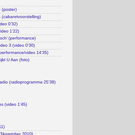
 (poster)
(cabaretvoorstelling)
deo 0’32)
video 1’22)
Toch’ (performance)
ideo 3 (video 0’30)
performance/video 14’35)
jkt U Aan (foto)
Radio (radioprogramma 25’38)
es (video 1’45)
11)
 (November 2010)