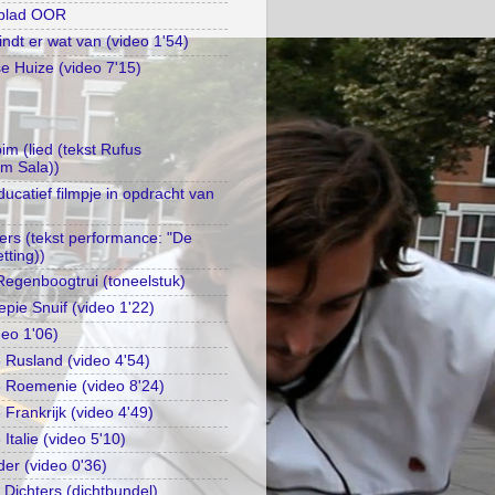
kblad OOR
ndt er wat van (video 1'54)
 Huize (video 7'15)
m (lied (tekst Rufus
im Sala))
catief filmpje in opdracht van
gers (tekst performance: "De
tting))
egenboogtrui (toneelstuk)
epie Snuif (video 1'22)
deo 1'06)
Rusland (video 4'54)
 Roemenie (video 8'24)
Frankrijk (video 4'49)
talie (video 5'10)
der (video 0'36)
 Dichters (dichtbundel)