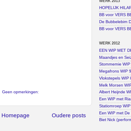
WERK 2013
HOPELIJK HILARI
BB voor VERS BE
De Bubbelebim D
BB voor VERS BE
WERK 2012
EEN WIP MET DE
Maandjes en Seiz
Stommemie WIP 1
Megafrons WIP 9 
Vlokstepels WIP 8
Melk Morsen WIP 
Geen opmerkingen:
Albert Heijnde WI
Een WIP met Rian
Statiomroep WIP 
Een WIP met De 
Homepage
Oudere posts
Biet Nick (perfo