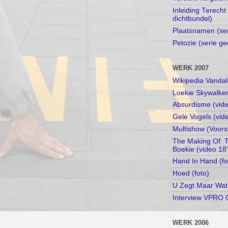
Inleiding Terecht
dichtbundel)
Plaatsnamen (se
Petozie (serie ge
WERK 2007
Wikipedia Vandal
Loekie Skywalker
Absurdisme (vide
Gele Vogels (vid
Multishow (Voors
The Making Of: 
Boekie (video 18
Hand In Hand (fo
Hoed (foto)
U Zegt Maar Wat
Interview VPRO 
WERK 2006