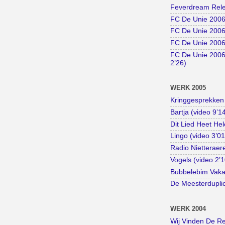
Feverdream Rele
FC De Unie 2006 
FC De Unie 2006 
FC De Unie 2006 
FC De Unie 2006
2’26)
WERK 2005
Kringgesprekken 
Bartja (video 9’1
Dit Lied Heet Hel
Lingo (video 3’01
Radio Nietteraer
Vogels (video 2’1
Bubbelebim Vakan
De Meesterduplic
WERK 2004
Wij Vinden De Rea