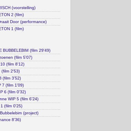
SCH (voorstelling)
TON 2 (film)
raait Door (performance)
TON 1 (film)
 BUBBELEBIM (film 29'49)
oenen (film 5'07)
0 (film 8'12)
(film 2'53)
 (film 3'52)
7 (film 1'09)
P 6 (film 0'32)
ne WIP 5 (film 6'24)
1 (film 0'25)
Bubbelebim (project)
rmance 8'36)