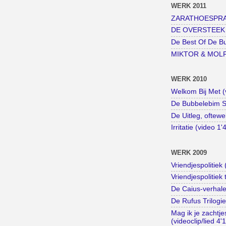
WERK 2011
ZARATHOESPRAAK
DE OVERSTEEK (k
De Best Of De B
MIKTOR & MOLF (
WERK 2010
Welkom Bij Met (
De Bubbelebim St
De Uitleg, oftewe
Irritatie (video 1'
WERK 2009
Vriendjespolitiek 
Vriendjespolitiek 
De Caius-verhale
De Rufus Trilogie
Mag ik je zachtj
(videoclip/lied 4'