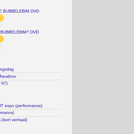
E BUBBELEBIM DVD
 BUBBELEBIM? DVD
ingsdag
Marathon
4'47)
 expo (performance)
rmance)
kort verhaal)