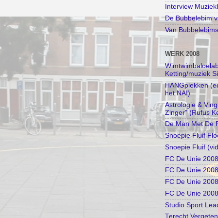
Interview Muzie
De Bubbelebim vi
Van Bubbelebimse
WERK 2008
Wimtwimbaloelabi
Ketting/muziek S
HANGplekken (edu
het NAI)
Astrologie & Vin
Zinger" (Rufus Ke
De Man Met De R
Snoepie Fluif Flo
Snoepie Fluif (vi
FC De Unie 2008 
FC De Unie 2008
FC De Unie 2008 
FC De Unie 2008 I
Studio Sport Lea
Terecht Vergeten