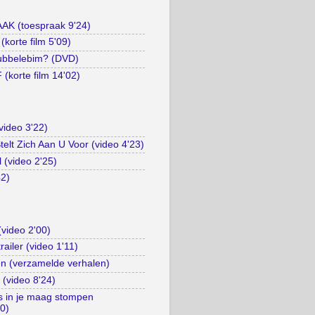
 (toespraak 9'24)
orte film 5'09)
ubbelebim? (DVD)
korte film 14'02)
video 3'22)
elt Zich Aan U Voor (video 4'23)
l (video 2'25)
42)
(video 2'00)
trailer (video 1'11)
n (verzamelde verhalen)
 (video 8'24)
es in je maag stompen
10)