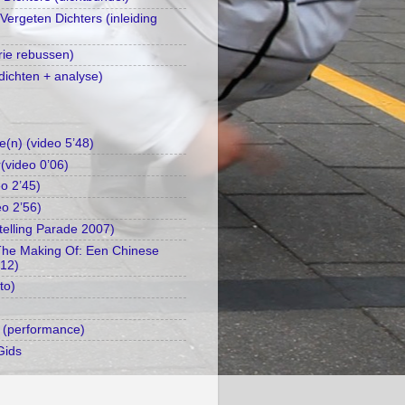
 Vergeten Dichters (inleiding
rie rebussen)
dichten + analyse)
e(n) (video 5’48)
(video 0’06)
o 2’45)
eo 2’56)
telling Parade 2007)
The Making Of: Een Chinese
’12)
to)
 (performance)
Gids