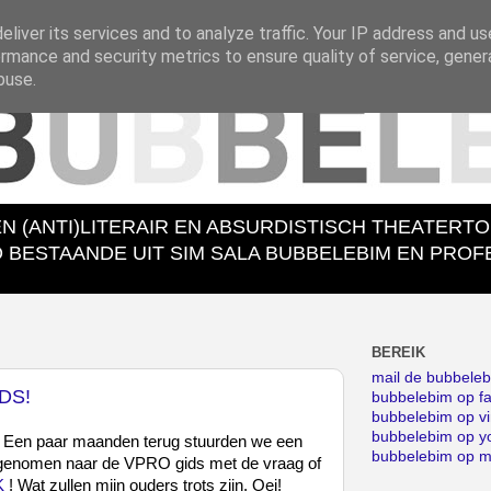
liver its services and to analyze traffic. Your IP address and u
rmance and security metrics to ensure quality of service, gene
buse.
EN (ANTI)LITERAIR EN ABSURDISTISCH THEATERT
ESTAANDE UIT SIM SALA BUBBELEBIM EN PROFES
BEREIK
mail de bubbele
DS!
bubbelebim op f
bubbelebim op v
bubbelebim op y
 Een paar maanden terug stuurden we een
bubbelebim op 
afgenomen naar de VPRO gids met de vraag of
K
! Wat zullen mijn ouders trots zijn. Oei!