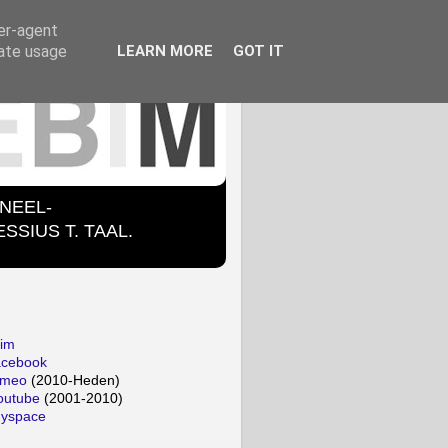
ser-agent
rate usage
LEARN MORE
GOT IT
ONEEL-
SIUS T. TAAL.
bim
acebook
imeo
(2010-Heden)
outube
(2001-2010)
myspace