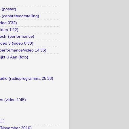
 (poster)
(cabaretvoorstelling)
deo 0’32)
video 1’22)
Toch’ (performance)
ideo 3 (video 0’30)
performance/video 14’35)
jkt U Aan (foto)
Radio (radioprogramma 25’38)
es (video 1’45)
11)
 (November 2010)