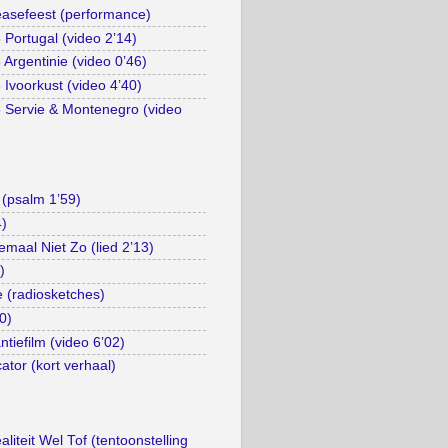
asefeest (performance)
Portugal (video 2’14)
Argentinie (video 0’46)
Ivoorkust (video 4’40)
 Servie & Montenegro (video
(psalm 1’59)
4)
emaal Niet Zo (lied 2’13)
)
e (radiosketches)
0)
tiefilm (video 6’02)
ator (kort verhaal)
liteit Wel Tof (tentoonstelling