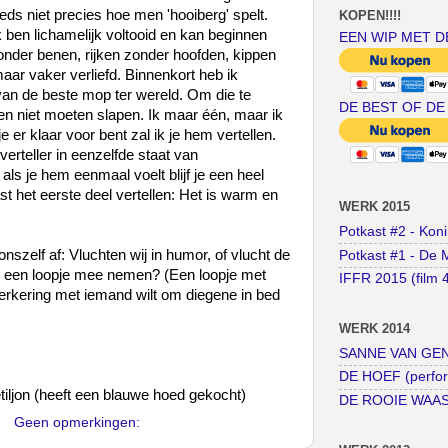
eds niet precies hoe men 'hooiberg' spelt.
KOPEN!!!!
Ik ben lichamelijk voltooid en kan beginnen
EEN WIP MET D
nder benen, rijken zonder hoofden, kippen
ar vaker verliefd. Binnenkort heb ik
an de beste mop ter wereld. Om die te
DE BEST OF DE
hten niet moeten slapen. Ik maar één, maar ik
 er klaar voor bent zal ik je hem vertellen.
erteller in eenzelfde staat van
als je hem eenmaal voelt blijf je een heel
st het eerste deel vertellen: Het is warm en
WERK 2015
Potkast #2 - Kon
nszelf af: Vluchten wij in humor, of vlucht de
Potkast #1 - De 
s een loopje mee nemen? (Een loopje met
IFFR 2015 (film 
erkering met iemand wilt om diegene in bed
WERK 2014
SANNE VAN GENT
DE HOEF (perfo
iljon (heeft een blauwe hoed gekocht)
DE ROOIE WAAS (
Geen opmerkingen: