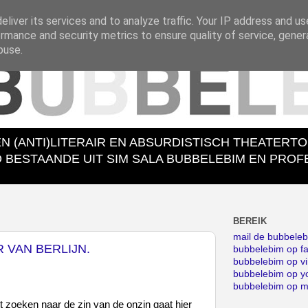
liver its services and to analyze traffic. Your IP address and u
rmance and security metrics to ensure quality of service, gene
buse.
EN (ANTI)LITERAIR EN ABSURDISTISCH THEATERT
ESTAANDE UIT SIM SALA BUBBELEBIM EN PROFES
BEREIK
mail de bubbele
 VAN BERLIJN.
bubbelebim op f
bubbelebim op v
bubbelebim op y
bubbelebim op 
et zoeken naar de zin van de onzin gaat hier