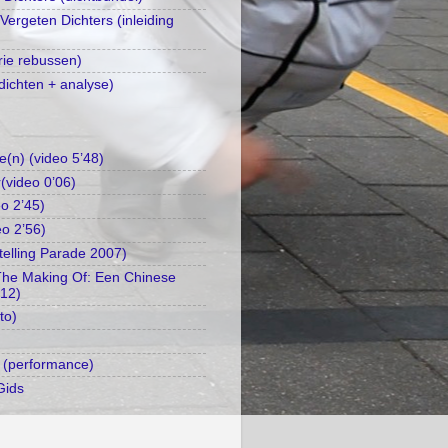
 Vergeten Dichters (inleiding
rie rebussen)
dichten + analyse)
e(n) (video 5’48)
(video 0’06)
o 2’45)
eo 2’56)
telling Parade 2007)
The Making Of: Een Chinese
’12)
to)
 (performance)
Gids