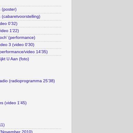
 (poster)
(cabaretvoorstelling)
deo 0’32)
video 1’22)
Toch’ (performance)
ideo 3 (video 0’30)
performance/video 14’35)
jkt U Aan (foto)
Radio (radioprogramma 25’38)
es (video 1’45)
11)
 (November 2010)