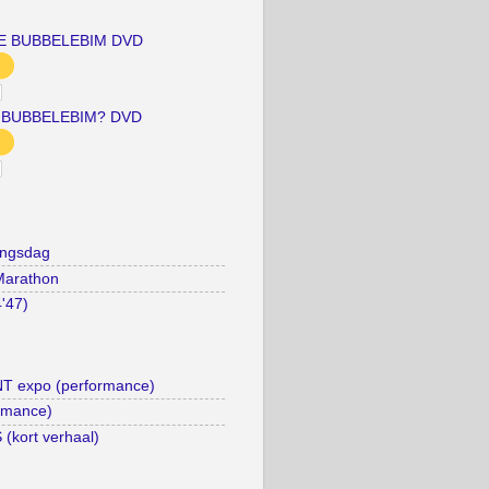
E BUBBELEBIM DVD
 BUBBELEBIM? DVD
ingsdag
Marathon
4'47)
 expo (performance)
rmance)
kort verhaal)