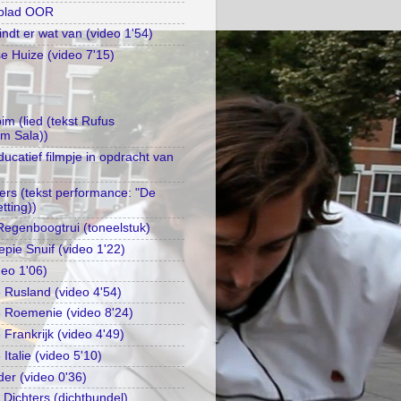
kblad OOR
ndt er wat van (video 1'54)
 Huize (video 7'15)
m (lied (tekst Rufus
im Sala))
catief filmpje in opdracht van
gers (tekst performance: "De
tting))
egenboogtrui (toneelstuk)
epie Snuif (video 1'22)
deo 1'06)
Rusland (video 4'54)
 Roemenie (video 8'24)
Frankrijk (video 4'49)
talie (video 5'10)
der (video 0'36)
 Dichters (dichtbundel)