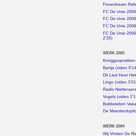
Feverdream Rele
FC De Unie 2006 
FC De Unie 2006 
FC De Unie 2006 
FC De Unie 2006
2’26)
WERK 2005
Kringgesprekken 
Bartja (video 9’1
Dit Lied Heet Hel
Lingo (video 3’01
Radio Nietteraer
Vogels (video 2’1
Bubbelebim Vakan
De Meesterduplic
WERK 2004
Wij Vinden De Rea