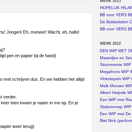
WERK 2013
HOPELIJK HILARI
BB voor VERS BE
De Bubbelebim D
BB voor VERS BE
ns! Jongen! Eh..meneer! Wacht, eh..hallo!
WERK 2012
ng?
EEN WIP MET DE
ltijd pen en papier bij de hand)
Maandjes en Seiz
Stommemie WIP 1
Megafrons WIP 9 
Vlokstepels WIP 8
uo met schrijven dus. En we hebben het altijd
Melk Morsen WIP 
Albert Heijnde WI
t verder.
Een WIP met Rian
keer toen kwam je naam in me op. En je
Statiomroep WIP 
Een WIP met De 
Biet Nick (perfo
papier weer terug)