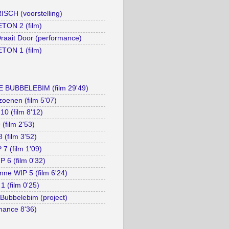
SCH (voorstelling)
TON 2 (film)
raait Door (performance)
TON 1 (film)
 BUBBELEBIM (film 29'49)
oenen (film 5'07)
0 (film 8'12)
(film 2'53)
 (film 3'52)
7 (film 1'09)
P 6 (film 0'32)
ne WIP 5 (film 6'24)
1 (film 0'25)
Bubbelebim (project)
rmance 8'36)