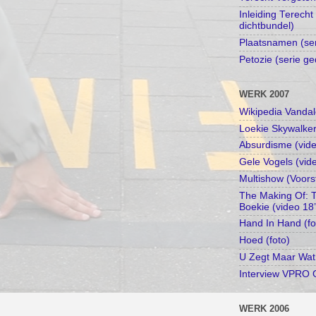
Inleiding Terecht
dichtbundel)
Plaatsnamen (se
Petozie (serie ge
WERK 2007
Wikipedia Vandal
Loekie Skywalker
Absurdisme (vide
Gele Vogels (vid
Multishow (Voors
The Making Of: 
Boekie (video 18
Hand In Hand (fo
Hoed (foto)
U Zegt Maar Wat
Interview VPRO 
WERK 2006