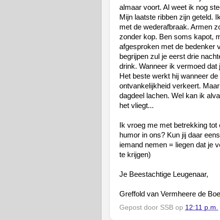
almaar voort. Al weet ik nog ste
Mijn laatste ribben zijn geteld. 
met de wederafbraak. Armen zo
zonder kop. Ben soms kapot, ma
afgesproken met de bedenker v
begrijpen zul je eerst drie nac
drink. Wanneer ik vermoed dat je
Het beste werkt hij wanneer de v
ontvankelijkheid verkeert. Maar 
dagdeel lachen. Wel kan ik alva
het vliegt...
Ik vroeg me met betrekking tot o
humor in ons? Kun jij daar een
iemand nemen = liegen dat je v
te krijgen)
Je Beestachtige Leugenaar,
Greffold van Vermheere de Boet
Gepost door
SSB
op
12:11 p.m.