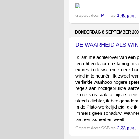
Gepost door
PTT
op
1:48 p.m.
DONDERDAG 8 SEPTEMBER 200
DE WAARHEID ALS WI
Ik laat me achterover van een pa
terecht en klaar en sta nog bov
expres in de war en ik denk har
wind in te neuriën. Ik zweef wan
verliefde wanhoop hogere speren
regels aan nooitgebruikte laarz
Professius raakt al bijna steed
steeds dichter, ik ben genaderd 
In de Plato-werkelijkheid, die i
immers geen schaduw. Wanneer je 
laat een scheet en weet!
Gepost door
SSB
op
2:23 p.m.