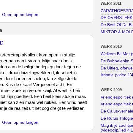
WERK 2011
ZARATHOESPRAAK
Geen opmerkingen:
DE OVERSTEEK (k
De Best Of De B
5
MIKTOR & MOLF (
ND
WERK 2010
Welkom Bij Met (
rterretrap afvallen, kom op mijn stuitje
ener aan dan tevoren. Mijn haar doe ik
De Bubbelebim St
dop aan de heilige horlepiep door tegen de
De Uitleg, oftewe
kel, draai duizelingwekkend, ik schiet in
Irritatie (video 1'
 door harten en zielen, lap zelfgestelde
en. Kus de skaai! Vergeeeeet ácht! En
WERK 2009
s meer zoek en verder kwijt. Al weet ik hem
tot zijn goedheid. Een heel klein stukje maar.
Vriendjespolitiek 
k niet kan zien maar wel ruiken. Een wind heeft
Vriendjespolitiek 
de realiteit uit het oog dreigt te verliezen,
De Caius-verhale
De Rufus Trilogie
Geen opmerkingen:
Mag ik je zachtj
(videoclip/lied 4'