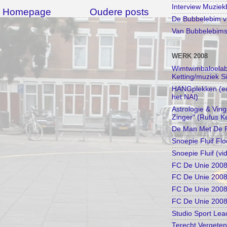
Interview Muzie
Homepage
Oudere posts
De Bubbelebim vi
Van Bubbelebimse
WERK 2008
Wimtwimbaloelabi
Ketting/muziek S
HANGplekken (edu
het NAI)
Astrologie & Vin
Zinger" (Rufus Ke
De Man Met De R
Snoepie Fluif Flo
Snoepie Fluif (vi
FC De Unie 2008 
FC De Unie 2008
FC De Unie 2008 
FC De Unie 2008 I
Studio Sport Lea
Terecht Vergeten