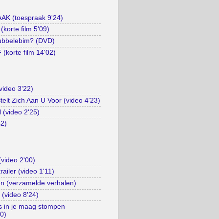
 (toespraak 9'24)
orte film 5'09)
ubbelebim? (DVD)
korte film 14'02)
video 3'22)
elt Zich Aan U Voor (video 4'23)
l (video 2'25)
42)
(video 2'00)
trailer (video 1'11)
n (verzamelde verhalen)
 (video 8'24)
es in je maag stompen
10)