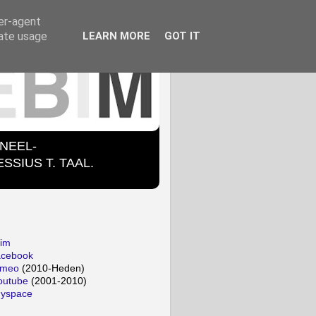
ser-agent
rate usage
LEARN MORE
GOT IT
ONEEL-
SIUS T. TAAL.
bim
acebook
imeo
(2010-Heden)
outube
(2001-2010)
myspace