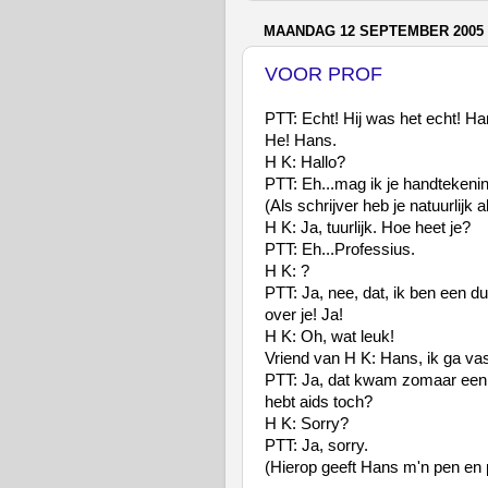
MAANDAG 12 SEPTEMBER 2005
VOOR PROF
PTT: Echt! Hij was het echt! Ha
He! Hans.
H K: Hallo?
PTT: Eh...mag ik je handtekeni
(Als schrijver heb je natuurlijk a
H K: Ja, tuurlijk. Hoe heet je?
PTT: Eh...Professius.
H K: ?
PTT: Ja, nee, dat, ik ben een d
over je! Ja!
H K: Oh, wat leuk!
Vriend van H K: Hans, ik ga vas
PTT: Ja, dat kwam zomaar een 
hebt aids toch?
H K: Sorry?
PTT: Ja, sorry.
(Hierop geeft Hans m'n pen en 