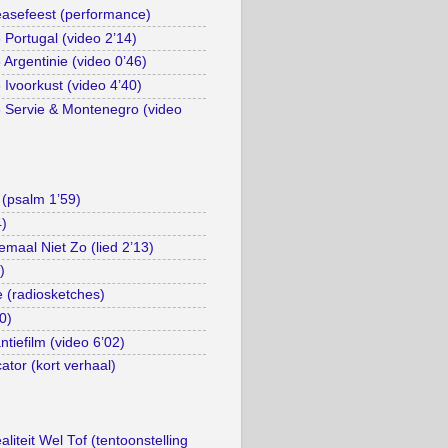
asefeest (performance)
Portugal (video 2’14)
Argentinie (video 0’46)
Ivoorkust (video 4’40)
 Servie & Montenegro (video
(psalm 1’59)
4)
emaal Niet Zo (lied 2’13)
)
e (radiosketches)
0)
tiefilm (video 6’02)
ator (kort verhaal)
liteit Wel Tof (tentoonstelling