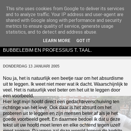
This site uses cookies from Google to deliver its services
and to analyze traffic. Your IP address and user-agent are
shared with Google along with performance and security
metrics to ensure quality of service, generate usage
DE BUBBELEBIM IS EEN (ANTI)LITERAIR EN
statistics, and to detect and address abuse.
ABSURDISTISCH THEATERTONEEL-
LEARN MORE
GOT IT
PERFORMANCEVIDUO BESTAANDE UIT SIM SALA
BUBBELEBIM EN PROFESSIUS T. TAAL.
DONDERDAG 13 JANUARI 2005
Nou ja, het is natuurlijk een beetje raar om het absurdisme
uit te leggen. Ik weet niet meer wat ik dacht. Waarschijnlijk te
veel. Het is natuurlijk veel beter om het uit te leggen door
een voorbeeld.
Hier legt mijn hoofd direct een gedachteverschuiving ten
richtinge van het leve. Ook daar is het absurd om het
proberen uit te leggen en zijn mensen beter af als je het
goede voorbeeld geeft. En daarmee bedoel ik dat u deze
tekst uit uw hoofd moet leren en elke ochtend tegen uzelf
moet zeggen. Daarmee zal deze wereld binnen de kortste