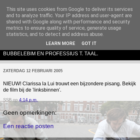
This site uses cookies from Google to deliver its services
and to analyze traffic. Your IP address and user-agent are
shared with Google along with performance and security
metrics to ensure quality of service, generate usage
DE BUBBELEBIM IS EEN (ANTI)LITERAIR EN
statistics, and to detect and address abuse.
ABSURDISTISCH THEATERTONEEL-
LEARN MORE
GOT IT
PERFORMANCEVIDUO BESTAANDE UIT SIM SALA
BUBBELEBIM EN PROFESSIUS T. TAAL.
ZATERDAG 12 FEBRUARI 2005
NIEUW! Clarissa la Lui trouwt een bijzondere pisang. Bekijk
de film bij de 'linksbinnen'.
SSB
op
4:14 p.m.
Geen opmerkingen:
Een reactie posten