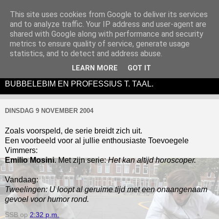
This site uses cookies from Google to deliver its services
and to analyze traffic. Your IP address and user-agent are
shared with Google along with performance and security
metrics to ensure quality of service, generate usage
DE BUBBELEBIM IS EEN (ANTI)LITERAIR EN
statistics, and to detect and address abuse.
ABSURDISTISCH THEATERTONEEL-
LEARN MORE
GOT IT
PERFORMANCEVIDUO BESTAANDE UIT SIM SALA
BUBBELEBIM EN PROFESSIUS T. TAAL.
DINSDAG 9 NOVEMBER 2004
Zoals voorspeld, de serie breidt zich uit.
Een voorbeeld voor al jullie enthousiaste Toevoegele
Vimmers:
Emilio Mosini
. Met zijn serie:
Het kan altijd horoscoper.
Vandaag:
Tweelingen: U loopt al geruime tijd met een onaangenaam
gevoel voor humor rond.
SSB
op
2:32 p.m.