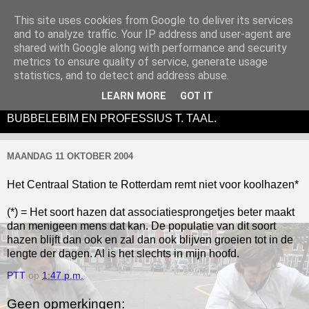
This site uses cookies from Google to deliver its services
and to analyze traffic. Your IP address and user-agent are
shared with Google along with performance and security
metrics to ensure quality of service, generate usage
DE BUBBELEBIM IS EEN (ANTI)LITERAIR EN
statistics, and to detect and address abuse.
ABSURDISTISCH THEATERTONEEL-
LEARN MORE
GOT IT
PERFORMANCEVIDUO BESTAANDE UIT SIM SALA
BUBBELEBIM EN PROFESSIUS T. TAAL.
MAANDAG 11 OKTOBER 2004
Het Centraal Station te Rotterdam remt niet voor koolhazen*
(*) = Het soort hazen dat associatiesprongetjes beter maakt
dan menigeen mens dat kan. De populatie van dit soort
hazen blijft dan ook en zal dan ook blijven groeien tot in de
lengte der dagen. Al is het slechts in mijn hoofd.
PTT
op
1:47 p.m.
Geen opmerkingen: