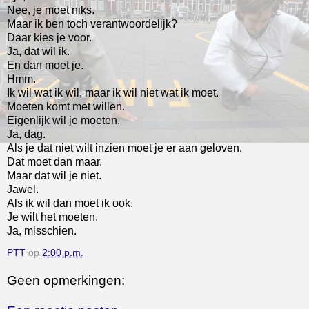
Nee, je moet niks.
Maar ik ben toch verantwoordelijk?
Daar kies je voor.
Ja, dat wil ik.
En dan moet je.
Hmm.
Ik wil wat ik wil, maar ik wil niet wat ik moet.
Moeten komt met willen.
Eigenlijk wil je moeten.
Ja, dag.
Als je dat niet wilt inzien moet je er aan geloven.
Dat moet dan maar.
Maar dat wil je niet.
Jawel.
Als ik wil dan moet ik ook.
Je wilt het moeten.
Ja, misschien.
PTT
op
2:00 p.m.
Geen opmerkingen: