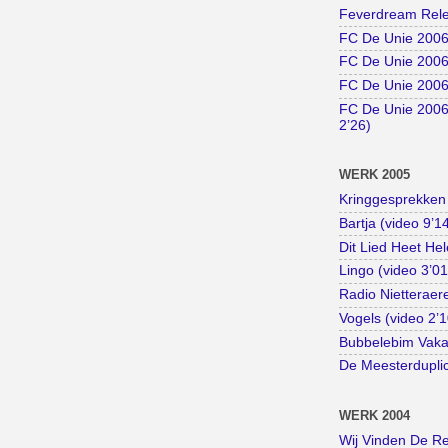
Feverdream Rele
FC De Unie 2006 
FC De Unie 2006 
FC De Unie 2006 
FC De Unie 2006
2’26)
WERK 2005
Kringgesprekken 
Bartja (video 9’1
Dit Lied Heet Hel
Lingo (video 3’01
Radio Nietteraer
Vogels (video 2’1
Bubbelebim Vakan
De Meesterduplic
WERK 2004
Wij Vinden De Rea