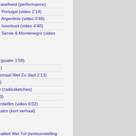
asefeest (performance)
Portugal (video 2’14)
Argentinie (video 0’46)
Ivoorkust (video 4’40)
 Servie & Montenegro (video
(psalm 1’59)
4)
emaal Niet Zo (lied 2’13)
)
e (radiosketches)
0)
tiefilm (video 6’02)
ator (kort verhaal)
liteit Wel Tof (tentoonstelling