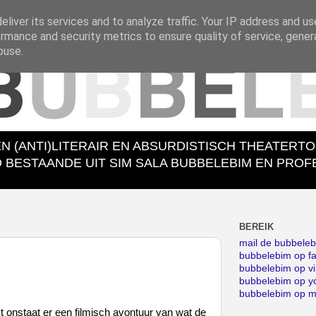
liver its services and to analyze traffic. Your IP address and u
rmance and security metrics to ensure quality of service, gene
buse.
EN (ANTI)LITERAIR EN ABSURDISTISCH THEATERT
ESTAANDE UIT SIM SALA BUBBELEBIM EN PROFES
BEREIK
mail de bubbele
bubbelebim op f
bubbelebim op v
bubbelebim op y
bubbelebim op 
kt onstaat er een filmisch avontuur van wat de