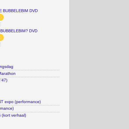
E BUBBELEBIM DVD
 BUBBELEBIM? DVD
ingsdag
Marathon
4'47)
 expo (performance)
rmance)
kort verhaal)