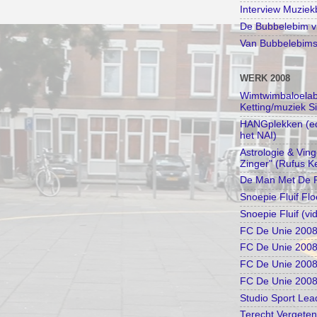
Interview Muzie
De Bubbelebim vi
Van Bubbelebimse
WERK 2008
Wimtwimbaloelabi
Ketting/muziek S
HANGplekken (edu
het NAI)
Astrologie & Vin
Zinger" (Rufus Ke
De Man Met De R
Snoepie Fluif Flo
Snoepie Fluif (vi
FC De Unie 2008 
FC De Unie 2008
FC De Unie 2008 
FC De Unie 2008 I
Studio Sport Lea
Terecht Vergeten