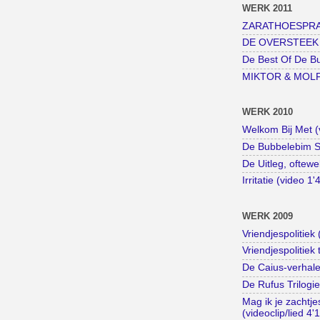
WERK 2011
ZARATHOESPRAAK
DE OVERSTEEK (k
De Best Of De B
MIKTOR & MOLF (
WERK 2010
Welkom Bij Met (
De Bubbelebim St
De Uitleg, oftewe
Irritatie (video 1'
WERK 2009
Vriendjespolitiek 
Vriendjespolitiek 
De Caius-verhale
De Rufus Trilogie
Mag ik je zachtj
(videoclip/lied 4'