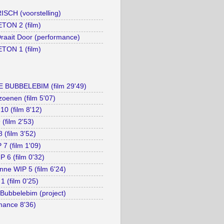
SCH (voorstelling)
TON 2 (film)
raait Door (performance)
TON 1 (film)
 BUBBELEBIM (film 29'49)
oenen (film 5'07)
0 (film 8'12)
(film 2'53)
 (film 3'52)
7 (film 1'09)
P 6 (film 0'32)
ne WIP 5 (film 6'24)
1 (film 0'25)
Bubbelebim (project)
rmance 8'36)