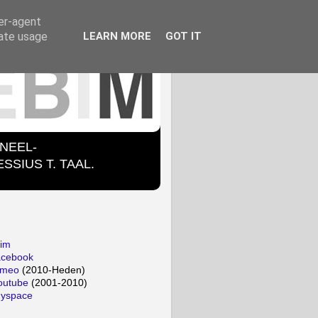
ser-agent
rate usage
LEARN MORE
GOT IT
ONEEL-
SIUS T. TAAL.
bim
acebook
imeo
(2010-Heden)
outube
(2001-2010)
myspace