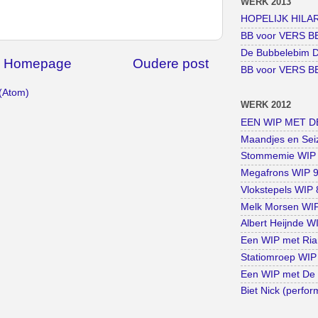
WERK 2013
HOPELIJK HILARI
BB voor VERS BE
De Bubbelebim D
Homepage
Oudere post
BB voor VERS BE
 (Atom)
WERK 2012
EEN WIP MET DE
Maandjes en Seiz
Stommemie WIP 1
Megafrons WIP 9 
Vlokstepels WIP 8
Melk Morsen WIP 
Albert Heijnde WI
Een WIP met Rian
Statiomroep WIP 
Een WIP met De 
Biet Nick (perfo