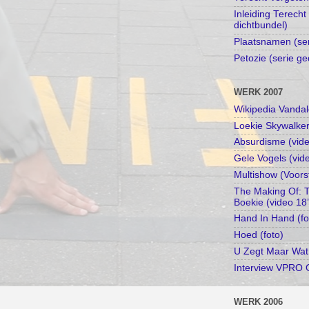
Inleiding Terecht
dichtbundel)
Plaatsnamen (se
Petozie (serie ge
WERK 2007
Wikipedia Vandal
Loekie Skywalker
Absurdisme (vide
Gele Vogels (vid
Multishow (Voors
The Making Of: 
Boekie (video 18
Hand In Hand (fo
Hoed (foto)
U Zegt Maar Wat
Interview VPRO 
WERK 2006