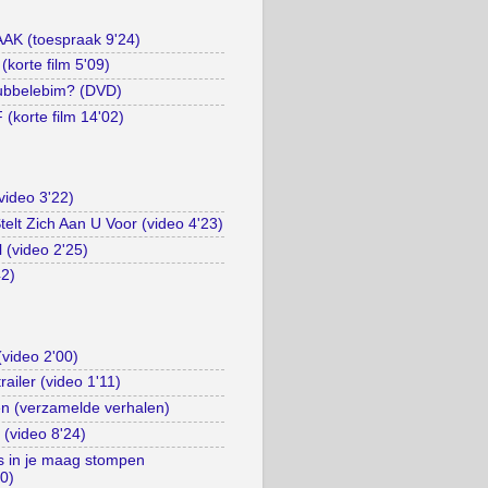
 (toespraak 9'24)
orte film 5'09)
ubbelebim? (DVD)
korte film 14'02)
video 3'22)
elt Zich Aan U Voor (video 4'23)
l (video 2'25)
42)
(video 2'00)
trailer (video 1'11)
n (verzamelde verhalen)
 (video 8'24)
es in je maag stompen
10)