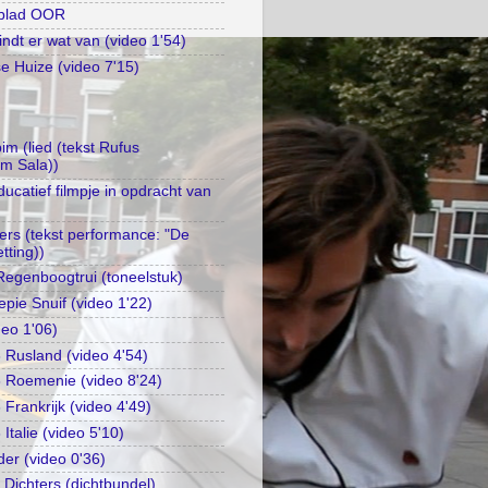
kblad OOR
ndt er wat van (video 1'54)
 Huize (video 7'15)
m (lied (tekst Rufus
im Sala))
catief filmpje in opdracht van
gers (tekst performance: "De
tting))
egenboogtrui (toneelstuk)
epie Snuif (video 1'22)
deo 1'06)
Rusland (video 4'54)
 Roemenie (video 8'24)
Frankrijk (video 4'49)
talie (video 5'10)
der (video 0'36)
 Dichters (dichtbundel)