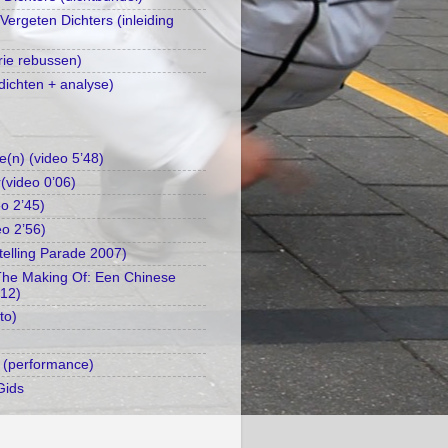
 Vergeten Dichters (inleiding
rie rebussen)
dichten + analyse)
e(n) (video 5’48)
(video 0’06)
o 2’45)
eo 2’56)
telling Parade 2007)
The Making Of: Een Chinese
’12)
to)
 (performance)
Gids