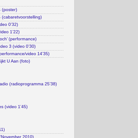
 (poster)
(cabaretvoorstelling)
deo 0’32)
video 1’22)
Toch’ (performance)
ideo 3 (video 0’30)
performance/video 14’35)
jkt U Aan (foto)
Radio (radioprogramma 25’38)
es (video 1’45)
11)
 (November 2010)